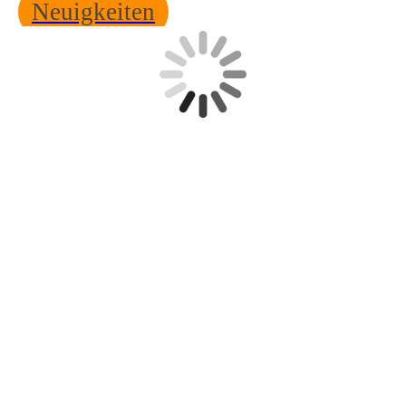
Neuigkeiten
Testzentrum Baden Testzentrum Kriwan Vibrationsprüfung
Shakerprüfung Prüfung ISTA mechanischer Schock Schock test
Salznebel Korrosion Korrosionstest
IP Schutzart IP IP68 IP54
Klimaprüfung Klimatest Temperaturtest Schwallwassertes,
Caesar Beratungsbüro, Cäsar Umweltsimulation, IP Schulung
Schutzart Schulungen Schulung Umweltsimulationts
Betauungstests