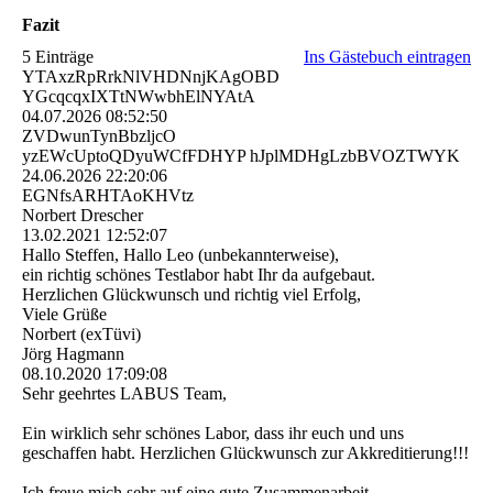
Fazit
5 Einträge
Ins Gästebuch eintragen
YTAxzRpRrkNlVHDNnjKAgOBD
YGcqcqxIXTtNWwbhElNYAtA
04.07.2026
08:52:50
ZVDwunTynBbzljcO
yzEWcUptoQDyuWCfFDHYP hJplMDHgLzbBVOZTWYK
24.06.2026
22:20:06
EGNfsARHTAoKHVtz
Norbert Drescher
13.02.2021
12:52:07
Hallo Steffen, Hallo Leo (unbekannterweise),
ein richtig schönes Testlabor habt Ihr da aufgebaut.
Herzlichen Glückwunsch und richtig viel Erfolg,
Viele Grüße
Norbert (exTüvi)
Jörg Hagmann
08.10.2020
17:09:08
Sehr geehrtes LABUS Team,
Ein wirklich sehr schönes Labor, dass ihr euch und uns
geschaffen habt. Herzlichen Glückwunsch zur Akkreditierung!!!
Ich freue mich sehr auf eine gute Zusammenarbeit.