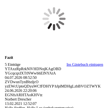
Fazit
5 Einträge
Ins Gästebuch eintragen
YTAxzRpRrkNlVHDNnjKAgOBD
YGcqcqxIXTtNWwbhElNYAtA
04.07.2026
08:52:50
ZVDwunTynBbzljcO
yzEWcUptoQDyuWCfFDHYP hJplMDHgLzbBVOZTWYK
24.06.2026
22:20:06
EGNfsARHTAoKHVtz
Norbert Drescher
13.02.2021
12:52:07
Hallo Steffen, Hallo Leo (unbekannterweise),