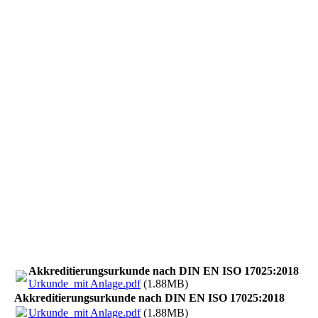
Salznebel Korrosion Korrosionstest
IP Schutzart IP IP68 IP54
Klimaprüfung Klimatest Temperaturtest Schwallwassertes,
Caesar Beratungsbüro, Cäsar Umweltsimulation, IP Schulung
Schutzart Schulungen Schulung Umweltsimulationts
Betauungstests
Akkreditierungsurkunde nach DIN EN ISO 17025:2018
Urkunde_mit Anlage.pdf
(1.88MB)
Akkreditierungsurkunde nach DIN EN ISO 17025:2018
Urkunde_mit Anlage.pdf
(1.88MB)