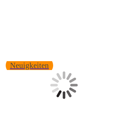
Weitere RSS Feeds unter Neuigkeiten
Neuigkeiten
Testzentrum Baden Testzentrum Kriwan Vibrationsprüfung
Shakerprüfung Prüfung ISTA mechanischer Schock Schock test